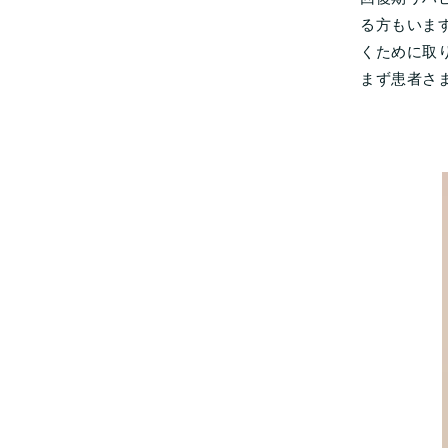
る方もいま
くために取
まず患者さ