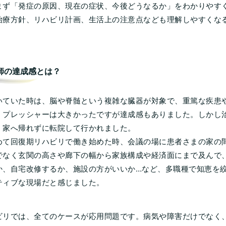
まず「発症の原因、現在の症状、今後どうなるか」をわかりやす
治療方針、リハビリ計画、生活上の注意点なども理解しやすくな
師の達成感とは？
いていた時は、脳や脊髄という複雑な臓器が対象で、重篤な疾患
、プレッシャーは大きかったですが達成感もありました。しかし
、家へ帰れずに転院して行かれました。
めて回復期リハビリで働き始めた時、会議の場に患者さまの家の
でなく玄関の高さや廊下の幅から家族構成や経済面にまで及んで
か、自宅改修するか、施設の方がいいか…など、多職種で知恵を
ティブな現場だと感じました。
ビリでは、全てのケースが応用問題です。病気や障害だけでなく