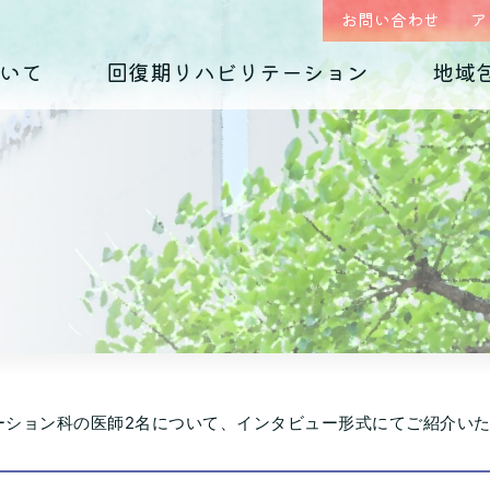
お問い合わせ
ア
いて
回復期リハビリテーション
地域
はじめまして、
回復期リハビリテーション
地域包括ケア(心療内科)のご案内
入院のご案内
診療科の紹介
入院生活について
外来予約相談フォー
各種ダウンロード
くじらホスピタルです
毎日のお食事
摂食障害
（くじらグルメ）
適応障害
医師紹介 インタビュー
院内紹介
依存症
PTSD
アクセス
思春期の問題
老年期の問題
ーション科の医師2名について、インタビュー形式にてご紹介い