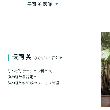
長岡 英 医師
長岡 英
ながおか すぐる
リハビリテーション科医長
脳神経外科認定医
脳神経外科領域のリハビリ管理