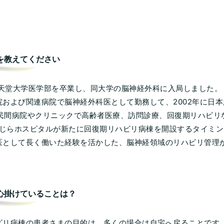
を教えてください
に順天堂大学医学部を卒業し、同大学の脳神経外科に入局しました。
院および関連病院で脳神経外科医として勤務して、2002年に日
から民間病院やクリニックで高齢者医療、訪問診療、回復期リハビ
、くじらホスピタルが新たに回復期リハビリ病棟を開設するタイミ
医として長く働いた経験を活かした、脳神経領域のリハビリ管理
心掛けていることは？
ビリ病棟の患者さまの目的は、多くの場合は自宅へ戻ることです