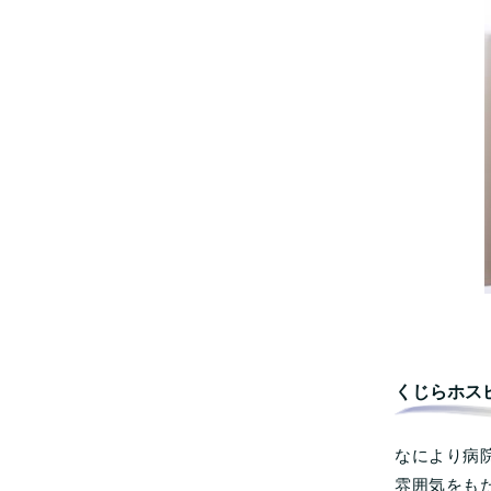
くじらホス
なにより病
雰囲気をも