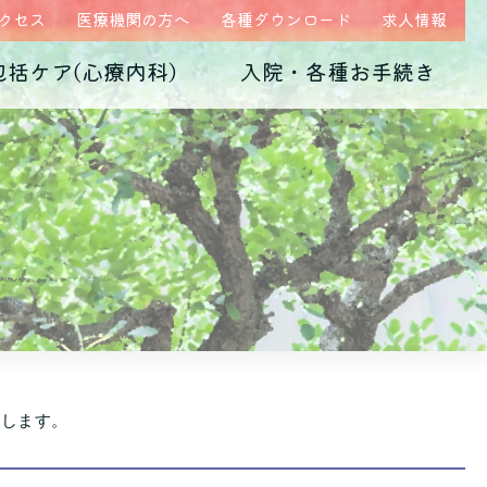
クセス
医療機関の方へ
各種ダウンロード
求人情報
包括ケア(心療内科)
入院・各種お手続き
ム
医師紹介
当院の特徴
うつ病
診断書・証明書
発達障害
病院概要
子育て不安・虐待
高次脳機能障害
たします。