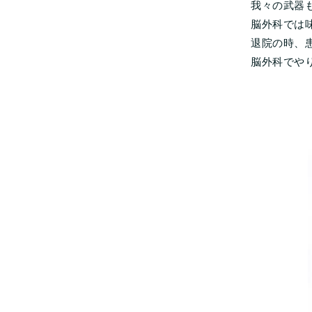
我々の武器
脳外科では
退院の時、
脳外科でや