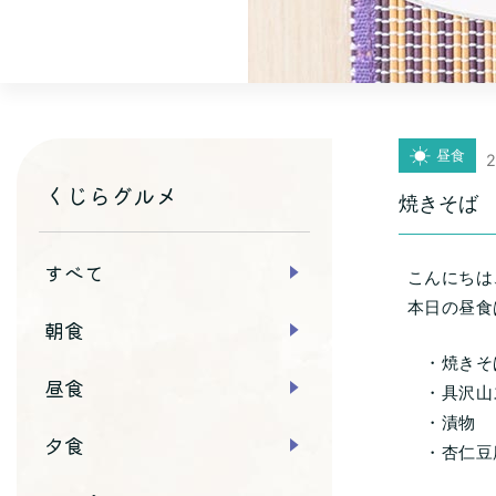
昼食
2
くじらグルメ
焼きそば
すべて
こんにちは
本日の昼食
朝食
・焼きそ
昼食
・具沢山
・漬物
夕食
・杏仁豆