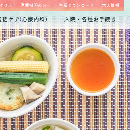
クセス
医療機関の方へ
各種ダウンロード
求人情報
包括ケア(心療内科)
入院・各種お手続き
ム
医師紹介
当院の特徴
うつ病
診断書・証明書
発達障害
病院概要
子育て不安・虐待
高次脳機能障害