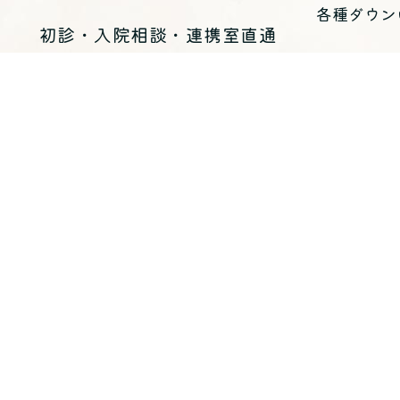
各種ダウン
初診・入院相談・連携室直通
（10：00～17：30 休診日を除く）
03-5634-1125
お問い合わせ
医療法人 青峰会 くじらホスピタル
〒
135-0051
東京都江東区枝川三丁目8-25
（代表）
03-5634-1123
入院・各
入院のご案