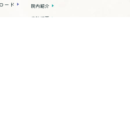
ロード
院内紹介
病院概要
アクセス
種お手続き
内