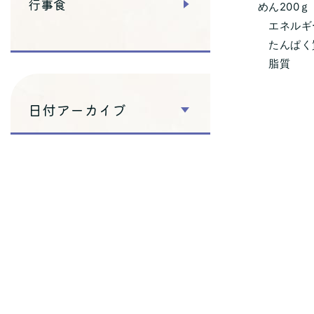
行事食
めん200ｇ
エネルギー 
たんぱく質
脂質 1
日付アーカイブ