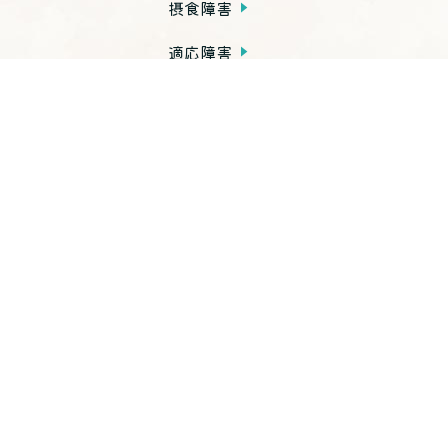
摂食障害
適応障害
発達障害
依存症
PTSD
子育て不安・虐待
思春期の問題
老年期の問題
高次脳機能障害