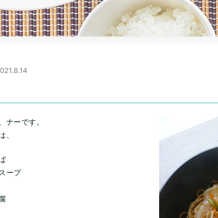
021.8.14
、ナーです。
は、
ば
スープ
腐