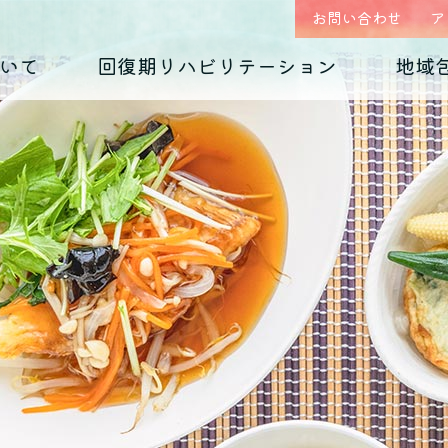
お問い合わせ
ア
いて
回復期リハビリテーション
地域
はじめまして、
回復期リハビリテーション
地域包括ケア(心療内科)のご案内
入院のご案内
診療科の紹介
入院生活について
外来予約相談フォー
各種ダウンロード
くじらホスピタルです
毎日のお食事
摂食障害
（くじらグルメ）
適応障害
医師紹介 インタビュー
院内紹介
依存症
PTSD
アクセス
思春期の問題
老年期の問題