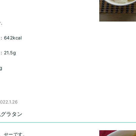
で、
642kcal
21.5g
g
022.1.26
風グラタン
、せーです。