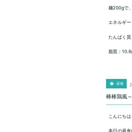
麺200gで
エネルギー：6
たんぱく質：
脂質：10.8
昼食
2
棒棒鶏風
こんにちは
本日の昼食