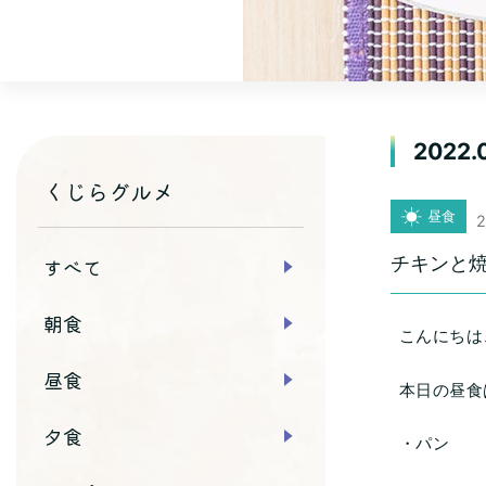
2022.
くじらグルメ
昼食
2
チキンと
すべて
朝食
こんにちは
昼食
本日の昼食
夕食
・パン