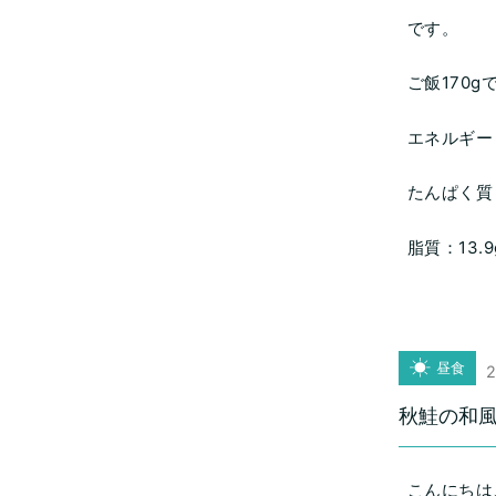
です。
ご飯170g
エネルギー：
たんぱく質：
脂質：13.9
昼食
2
秋鮭の和
こんにちは