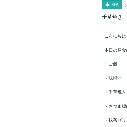
昼食
2
千草焼き
こんにちは
本日の昼食
・ご飯
・味噌汁
・千草焼き
・さつま揚
・抹茶ゼリ