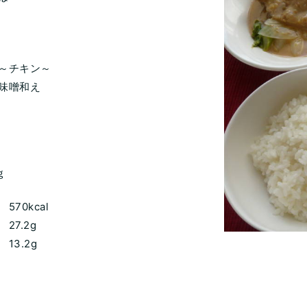
～チキン～
味噌和え
ｇ
570kcal
7.2g
3.2g