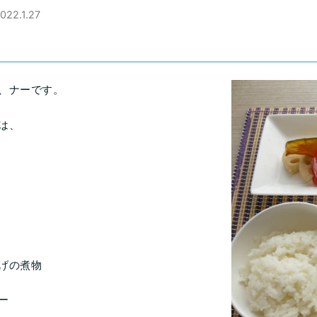
022.1.27
、ナーです。
は、
げの煮物
ー