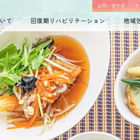
お問い合わせ
ア
いて
回復期リハビリテーション
地域
はじめまして、
回復期リハビリテーション
地域包括ケア(心療内科)のご案内
入院のご案内
診療科の紹介
入院生活について
外来予約相談フォー
各種ダウンロード
くじらホスピタルです
毎日のお食事
摂食障害
（くじらグルメ）
適応障害
医師紹介 インタビュー
院内紹介
依存症
PTSD
アクセス
思春期の問題
老年期の問題