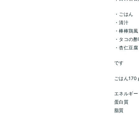
・ごはん
・清汁
・棒棒鶏風
・タコの酢
・杏仁豆腐
です
ごはん170
エネルギー 
蛋白質 2
脂質 1