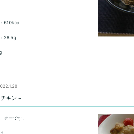
、
10kcal
26.5g
g
022.1.28
～チキン～
、せーです。
は