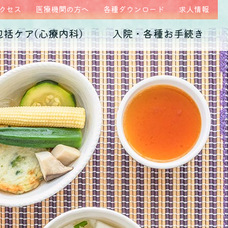
クセス
医療機関の方へ
各種ダウンロード
求人情報
包括ケア(心療内科)
入院・各種お手続き
ム
医師紹介
当院の特徴
うつ病
診断書・証明書
発達障害
病院概要
子育て不安・虐待
高次脳機能障害