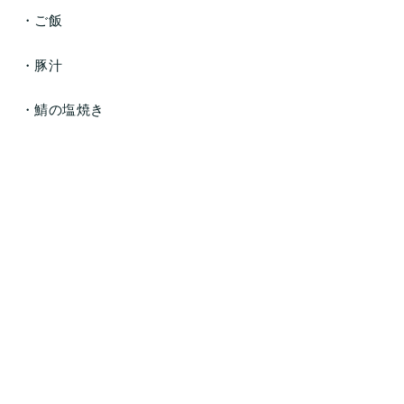
・ご飯
・豚汁
・鯖の塩焼き
・鶏と根菜の炊合せ
・黒糖ゼリー
です
ごはん：170g
エネルギー：650kcal
たんぱく質：31.9g
脂質：18.7g