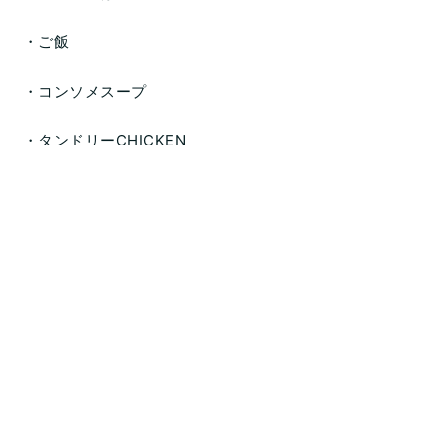
・ご飯
・コンソメスープ
・タンドリーCHICKEN
・ツナポテトサラダ
・ビタミンたっぷりアセロラジュレ
です。
ごはん：170g
エネルギー：631kcal
たんぱく質：25.1g
脂質：19.0g