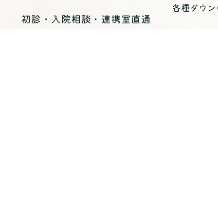
各種ダウン
初診・入院相談・連携室直通
（10：00～17：30 休診日を除く）
03-5634-1125
お問い合わせ
医療法人 青峰会 くじらホスピタル
〒
135-0051
東京都江東区枝川三丁目8-25
（代表）
03-5634-1123
入院・各
入院のご案