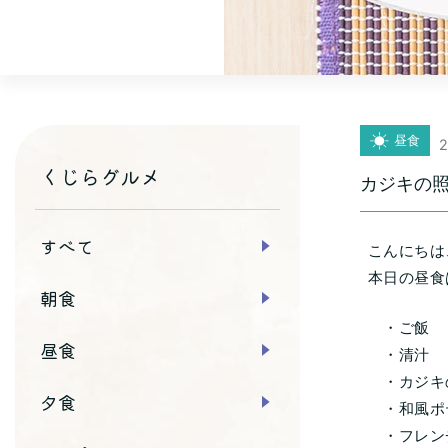
昼食
2
くじらグルメ
カジキの
すべて
こんにちは
本日の昼食
朝食
・ご飯
昼食
・清汁
・カジキ
夕食
・和風ポ
・フレン