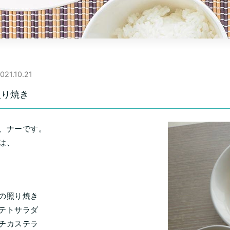
021.10.21
照り焼き
、ナーです。
は、
の照り焼き
テトサラダ
チカステラ