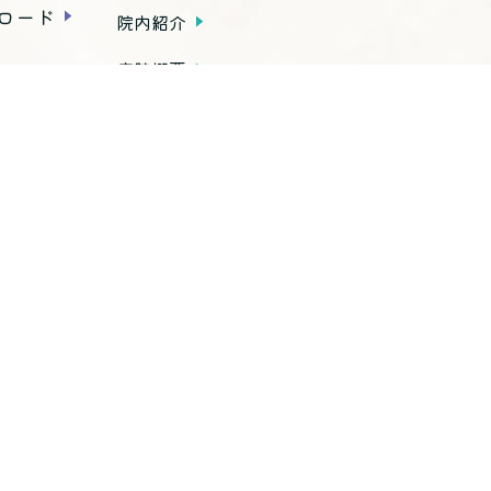
ロード
院内紹介
病院概要
アクセス
種お手続き
内