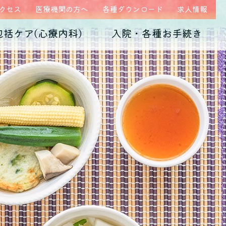
クセス
医療機関の方へ
各種ダウンロード
求人情報
包括ケア(心療内科)
入院・各種お手続き
ム
医師紹介
当院の特徴
うつ病
診断書・証明書
発達障害
病院概要
子育て不安・虐待
高次脳機能障害