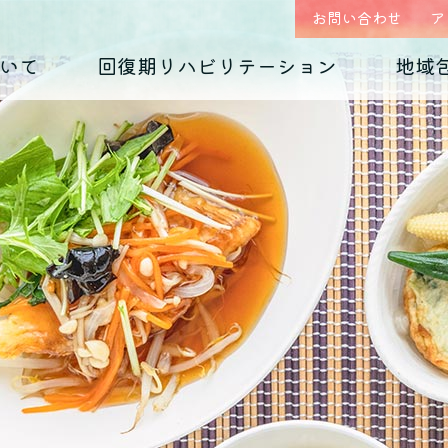
お問い合わせ
ア
いて
回復期リハビリテーション
地域
はじめまして、
回復期リハビリテーション
地域包括ケア(心療内科)のご案内
入院のご案内
診療科の紹介
入院生活について
外来予約相談フォー
各種ダウンロード
くじらホスピタルです
毎日のお食事
摂食障害
（くじらグルメ）
適応障害
医師紹介 インタビュー
院内紹介
依存症
PTSD
アクセス
思春期の問題
老年期の問題