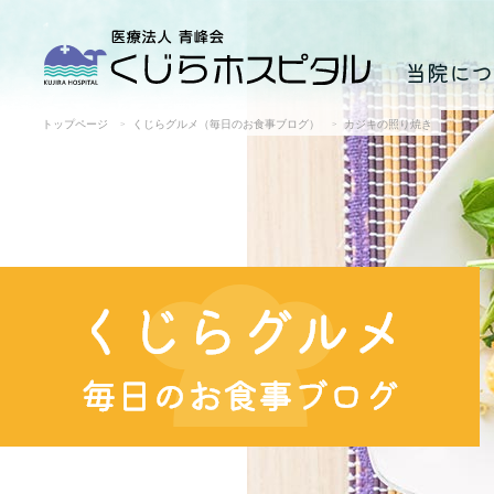
当院につ
トップページ
くじらグルメ（毎日のお食事ブログ）
カジキの照り焼き