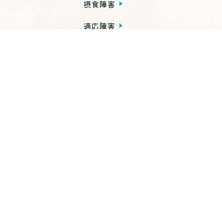
摂食障害
適応障害
発達障害
依存症
PTSD
子育て不安・虐待
思春期の問題
老年期の問題
高次脳機能障害