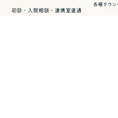
各種ダウン
初診・入院相談・連携室直通
（10：00～17：30 休診日を除く）
03-5634-1125
お問い合わせ
医療法人 青峰会 くじらホスピタル
〒
135-0051
東京都江東区枝川三丁目8-25
（代表）
03-5634-1123
入院・各
入院のご案