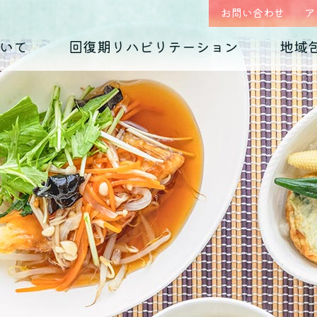
お問い合わせ
ア
いて
回復期リハビリテーション
地域
はじめまして、
回復期リハビリテーション
地域包括ケア(心療内科)のご案内
入院のご案内
診療科の紹介
入院生活について
外来予約相談フォー
各種ダウンロード
くじらホスピタルです
毎日のお食事
摂食障害
（くじらグルメ）
適応障害
医師紹介 インタビュー
院内紹介
依存症
PTSD
アクセス
思春期の問題
老年期の問題