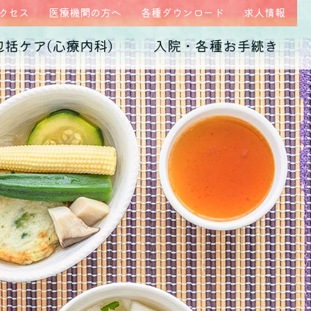
クセス
医療機関の方へ
各種ダウンロード
求人情報
包括ケア(心療内科)
入院・各種お手続き
ム
医師紹介
当院の特徴
うつ病
診断書・証明書
発達障害
病院概要
子育て不安・虐待
高次脳機能障害