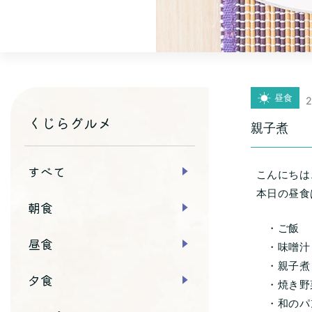
昼食
2
くじらグルメ
親子煮
すべて
こんにちは
本日の昼食
朝食
・ご飯
昼食
・味噌汁
・親子煮
夕食
・焼き野
・和のパ