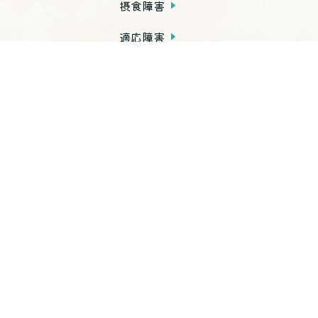
摂食障害
適応障害
発達障害
依存症
PTSD
子育て不安・虐待
思春期の問題
老年期の問題
高次脳機能障害