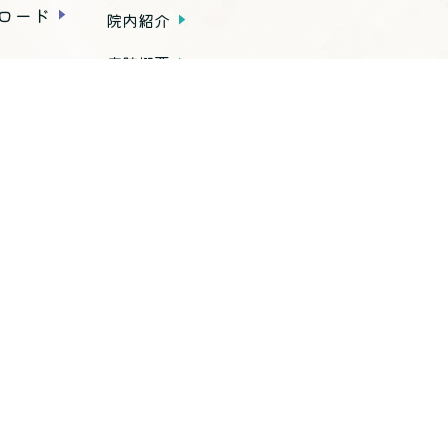
ロード
院内紹介
病院概要
アクセス
種お手続き
内