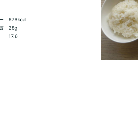
676kcal
 28g
7.6