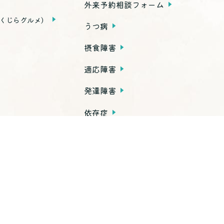
外来予約相談フォーム
くじらグルメ）
うつ病
摂食障害
適応障害
発達障害
依存症
PTSD
子育て不安・虐待
思春期の問題
老年期の問題
高次脳機能障害