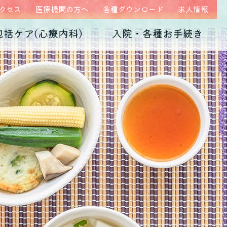
クセス
医療機関の方へ
各種ダウンロード
求人情報
包括ケア(心療内科)
入院・各種お手続き
ム
医師紹介
当院の特徴
うつ病
診断書・証明書
発達障害
病院概要
子育て不安・虐待
高次脳機能障害