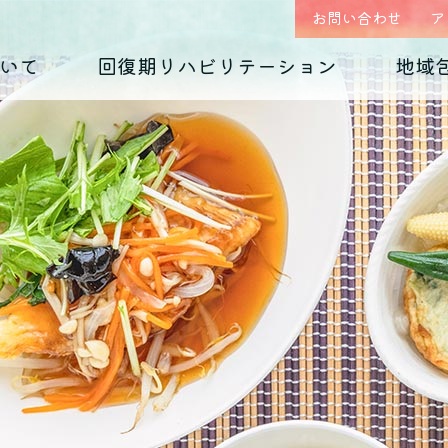
お問い合わせ
ア
いて
回復期リハビリテーション
地域
はじめまして、
回復期リハビリテーション
地域包括ケア(心療内科)のご案内
入院のご案内
診療科の紹介
入院生活について
外来予約相談フォー
各種ダウンロード
くじらホスピタルです
毎日のお食事
摂食障害
（くじらグルメ）
適応障害
医師紹介 インタビュー
院内紹介
依存症
PTSD
アクセス
思春期の問題
老年期の問題