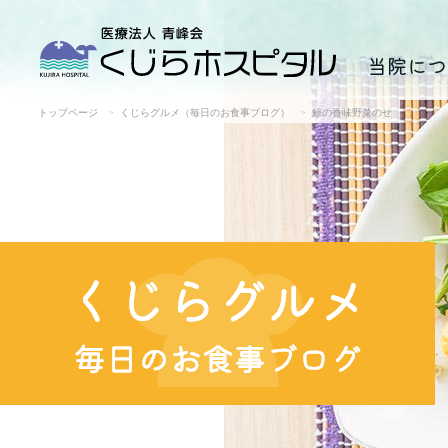
当院につ
トップページ
くじらグルメ（毎日のお食事ブログ）
鯵の香味野菜のせ