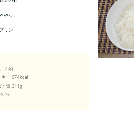
野菜のせ
ややっこ
プリン
:170g
ギー:674kcal
く質:31.1g
3.7g