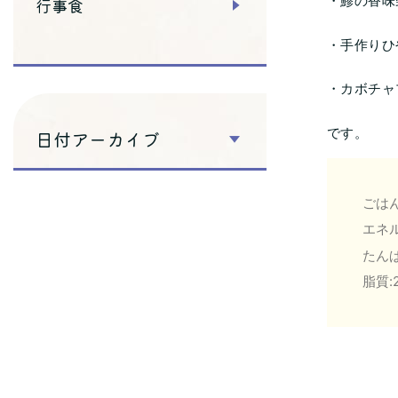
・鯵の香味
行事食
・手作りひ
・カボチャ
です。
日付アーカイブ
ごはん
エネル
たんぱ
脂質:2