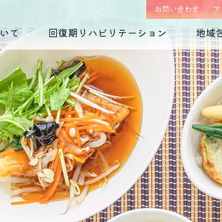
お問い合わせ
ア
いて
回復期リハビリテーション
地域
はじめまして、
回復期リハビリテーション
地域包括ケア(心療内科)のご案内
入院のご案内
診療科の紹介
入院生活について
外来予約相談フォー
各種ダウンロード
くじらホスピタルです
毎日のお食事
摂食障害
（くじらグルメ）
適応障害
医師紹介 インタビュー
院内紹介
依存症
PTSD
アクセス
思春期の問題
老年期の問題