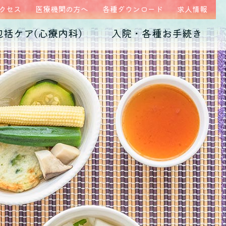
クセス
医療機関の方へ
各種ダウンロード
求人情報
包括ケア(心療内科)
入院・各種お手続き
ム
医師紹介
当院の特徴
うつ病
診断書・証明書
発達障害
病院概要
子育て不安・虐待
高次脳機能障害