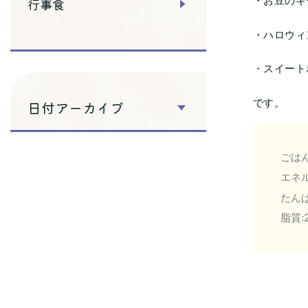
・お豆のキ
行事食
・ハロウィ
・スイート
です。
日付アーカイブ
ごはん
エネル
たんぱ
脂質:2