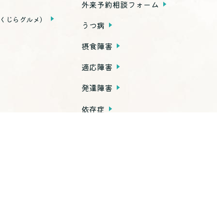
外来予約相談フォーム
くじらグルメ）
うつ病
摂食障害
適応障害
発達障害
依存症
PTSD
子育て不安・虐待
思春期の問題
老年期の問題
高次脳機能障害