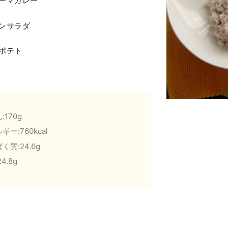
ーマカレー
ンサラダ
ポテト
:170g
ギー:760kcal
く質:24.6g
4.8g