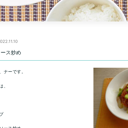
022.11.10
ソース炒め
、ナーです。
は、
プ