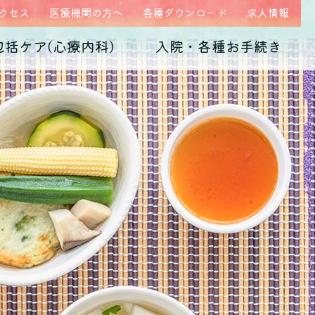
クセス
医療機関の方へ
各種ダウンロード
求人情報
包括ケア(心療内科)
入院・各種お手続き
ム
医師紹介
当院の特徴
うつ病
診断書・証明書
発達障害
病院概要
子育て不安・虐待
高次脳機能障害