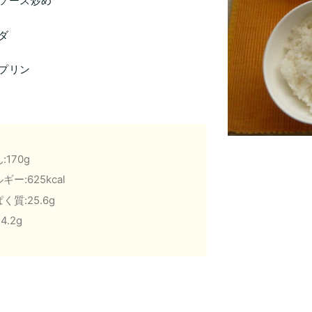
ソース炒め
ダ
プリン
:170g
ギー:625kcal
く質:25.6g
4.2g