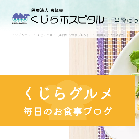
当院につ
トップページ
くじらグルメ（毎日のお食事ブログ）
鶏肉チリソース炒め