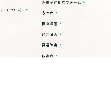
外来予約相談フォーム
くじらグルメ）
うつ病
摂食障害
適応障害
発達障害
依存症
PTSD
子育て不安・虐待
思春期の問題
老年期の問題
高次脳機能障害