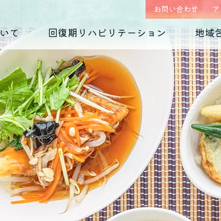
お問い合わせ
ア
いて
回復期リハビリテーション
地域
はじめまして、
回復期リハビリテーション
地域包括ケア(心療内科)のご案内
入院のご案内
診療科の紹介
入院生活について
外来予約相談フォー
各種ダウンロード
くじらホスピタルです
毎日のお食事
摂食障害
（くじらグルメ）
適応障害
医師紹介 インタビュー
院内紹介
依存症
PTSD
アクセス
思春期の問題
老年期の問題