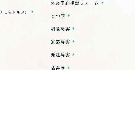
外来予約相談フォーム
くじらグルメ）
うつ病
摂食障害
適応障害
発達障害
依存症
PTSD
子育て不安・虐待
思春期の問題
老年期の問題
高次脳機能障害