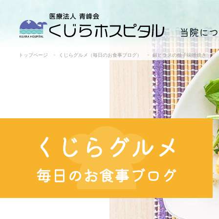
当院につ
トップページ
くじらグルメ（毎日のお食事ブログ）
銀ヒラスの柚子味噌焼き