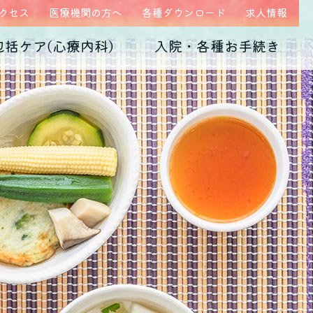
クセス
医療機関の方へ
各種ダウンロード
求人情報
包括ケア(心療内科)
入院・各種お手続き
ム
医師紹介
当院の特徴
うつ病
診断書・証明書
発達障害
病院概要
子育て不安・虐待
高次脳機能障害