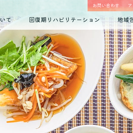
お問い合わせ
ア
いて
回復期リハビリテーション
地域
はじめまして、
回復期リハビリテーション
地域包括ケア(心療内科)のご案内
入院のご案内
診療科の紹介
入院生活について
外来予約相談フォー
各種ダウンロード
くじらホスピタルです
毎日のお食事
摂食障害
（くじらグルメ）
適応障害
医師紹介 インタビュー
院内紹介
依存症
PTSD
アクセス
思春期の問題
老年期の問題