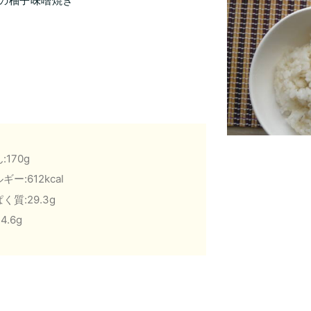
の柚子味噌焼き
:170g
ギー:612kcal
く質:29.3g
4.6g