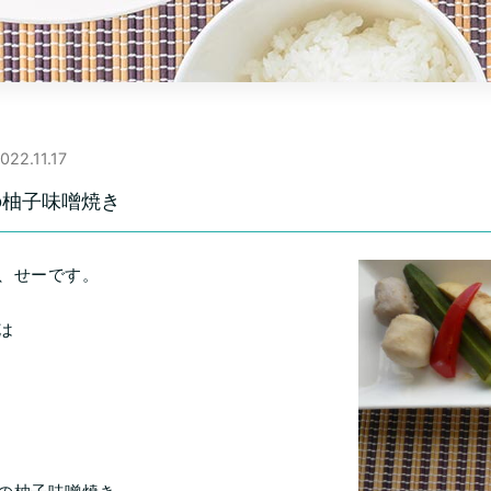
022.11.17
の柚子味噌焼き
、せーです。
は