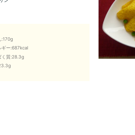
リン
:170g
ギー:687kcal
く質:28.3g
3.3g