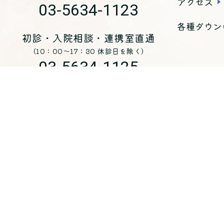
アクセス
03-5634-1123
各種ダウン
初診・入院相談・連携室直通
（10：00～17：30 休診日を除く）
03-5634-1125
お問い合わせ
医療法人 青峰会 くじらホスピタル
〒
135-0051
東京都江東区枝川三丁目8-25
（代表）
03-5634-1123
入院・各