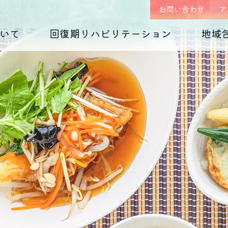
お問い合わせ
ア
いて
回復期リハビリテーション
地域
はじめまして、
回復期リハビリテーション
地域包括ケア(心療内科)のご案内
入院のご案内
診療科の紹介
入院生活について
外来予約相談フォー
各種ダウンロード
くじらホスピタルです
毎日のお食事
摂食障害
（くじらグルメ）
適応障害
医師紹介 インタビュー
院内紹介
依存症
PTSD
アクセス
思春期の問題
老年期の問題