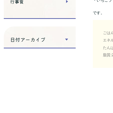
・いちごプ
行事食
です。
ごはん
日付アーカイブ
エネル
たんぱ
脂質:2