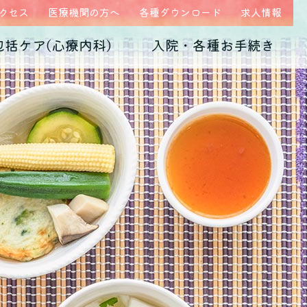
クセス
医療機関の方へ
各種ダウンロード
求人情報
包括ケア(心療内科)
入院・各種お手続き
ム
医師紹介
当院の特徴
うつ病
診断書・証明書
発達障害
病院概要
子育て不安・虐待
高次脳機能障害