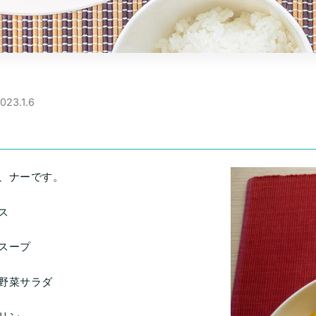
023.1.6
ス
、ナーです。
ス
スープ
野菜サラダ