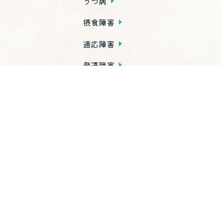
うつ病
摂食障害
適応障害
発達障害
依存症
PTSD
子育て不安・虐待
思春期の問題
老年期の問題
高次脳機能障害