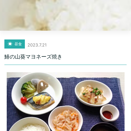
昼食
2023.7.21
鰆の山葵マヨネーズ焼き