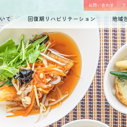
お問い合わせ
ア
いて
回復期リハビリテーション
地域
はじめまして、
回復期リハビリテーション
地域包括ケア(心療内科)のご案内
入院のご案内
診療科の紹介
入院生活について
外来予約相談フォー
各種ダウンロード
くじらホスピタルです
毎日のお食事
摂食障害
（くじらグルメ）
適応障害
医師紹介 インタビュー
院内紹介
依存症
PTSD
アクセス
思春期の問題
老年期の問題