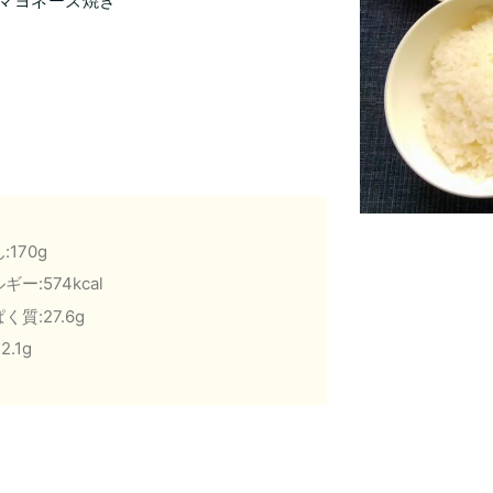
マヨネーズ焼き
:170g
ギー:574kcal
く質:27.6g
2.1g