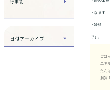
・鰆の山葵
行事食
・なます
・冷奴
です。
日付アーカイブ
ごはん
エネル
たんぱ
脂質:1