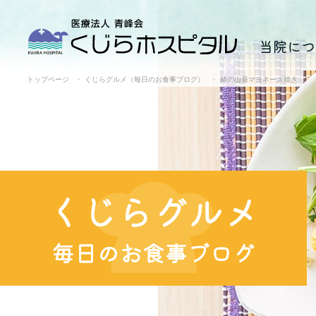
当院につ
トップページ
くじらグルメ（毎日のお食事ブログ）
鰆の山葵マヨネーズ焼き