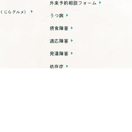
外来予約相談フォーム
くじらグルメ）
うつ病
摂食障害
適応障害
発達障害
依存症
PTSD
子育て不安・虐待
思春期の問題
老年期の問題
高次脳機能障害