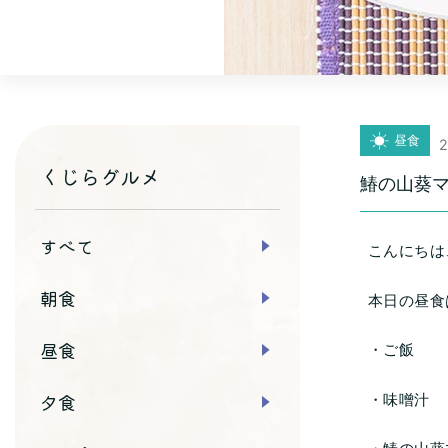
昼食
2
くじらグルメ
鰆の山葵
すべて
こんにちは
朝食
本日の昼食
昼食
・ご飯
夕食
・味噌汁