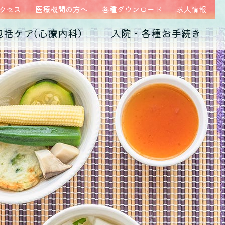
クセス
医療機関の方へ
各種ダウンロード
求人情報
包括ケア(心療内科)
入院・各種お手続き
ム
医師紹介
当院の特徴
うつ病
診断書・証明書
発達障害
病院概要
子育て不安・虐待
高次脳機能障害