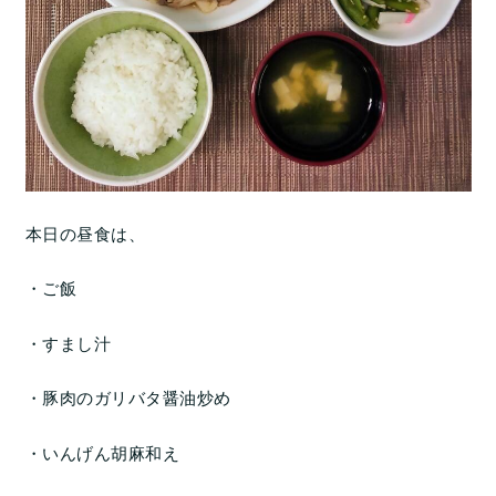
本日の昼食は、
・ご飯
・すまし汁
・豚肉のガリバタ醤油炒め
・いんげん胡麻和え