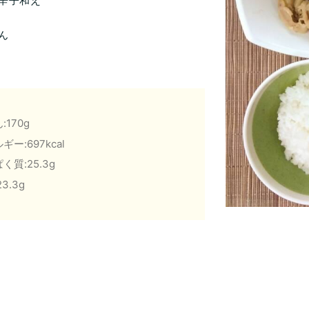
辛子和え
ん
:170g
ギー:697kcal
く質:25.3g
3.3g