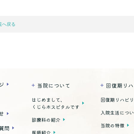
覧へ戻る
ジ
当院について
回復期リハ
はじめまして、
回復期リハビ
くじらホスピタルです
入院生活につ
せ
診療科の紹介
当院の特徴
質問
医師紹介