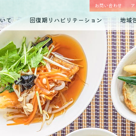
お問い合わせ
ア
いて
回復期リハビリテーション
地域
はじめまして、
回復期リハビリテーション
地域包括ケア(心療内科)のご案内
入院のご案内
診療科の紹介
入院生活について
外来予約相談フォー
各種ダウンロード
くじらホスピタルです
毎日のお食事
摂食障害
（くじらグルメ）
適応障害
医師紹介 インタビュー
院内紹介
依存症
PTSD
アクセス
思春期の問題
老年期の問題