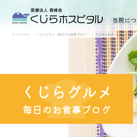
当院につ
トップページ
くじらグルメ（毎日のお食事ブログ）
すき焼き風煮