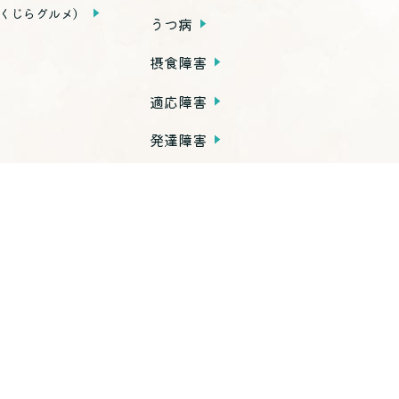
くじらグルメ）
うつ病
摂食障害
適応障害
発達障害
依存症
PTSD
子育て不安・虐待
思春期の問題
老年期の問題
高次脳機能障害