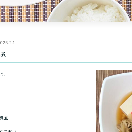
025.2.1
風煮
は、
風煮