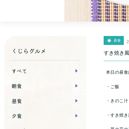
昼食
2
くじらグルメ
すき焼き
すべて
本日の昼食
朝食
・ご飯
昼食
・きのこ汁
夕食
・すき焼き