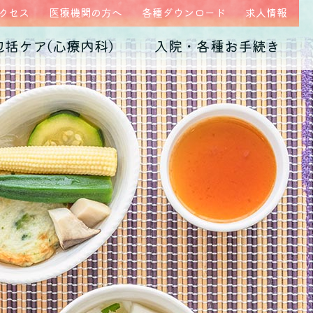
クセス
医療機関の方へ
各種ダウンロード
求人情報
包括ケア(心療内科)
入院・各種お手続き
ム
医師紹介
当院の特徴
うつ病
診断書・証明書
発達障害
病院概要
子育て不安・虐待
高次脳機能障害