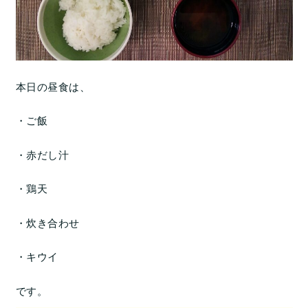
本日の昼食は、
・ご飯
・赤だし汁
・鶏天
・炊き合わせ
・キウイ
です。