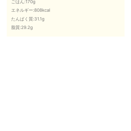
ごはん:170g
エネルギー:808kcal
たんぱく質:31.1g
脂質:29.2g