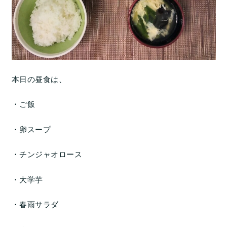
本日の昼食は、
・ご飯
・卵スープ
・チンジャオロース
・大学芋
・春雨サラダ