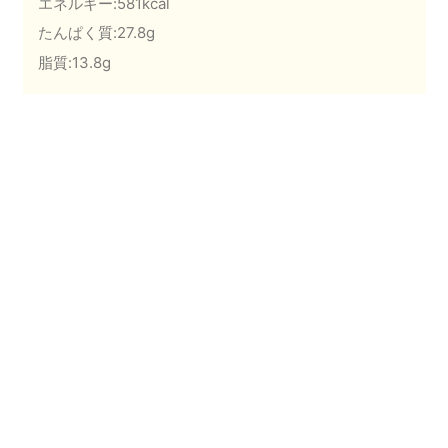
エネルギー:581kcal
たんぱく質:27.8g
脂質:13.8g