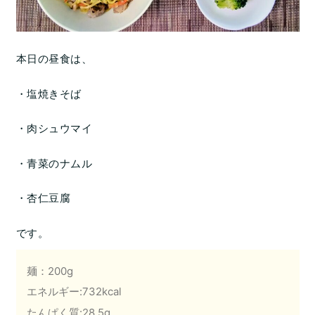
本日の昼食は、
・塩焼きそば
・肉シュウマイ
・青菜のナムル
・杏仁豆腐
です。
麺：200g
エネルギー:732kcal
たんぱく質:28.5g