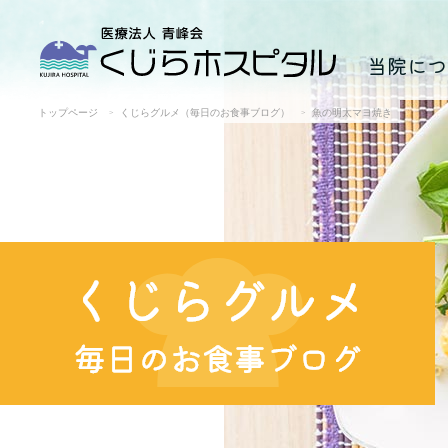
当院につ
トップページ
くじらグルメ（毎日のお食事ブログ）
魚の明太マヨ焼き