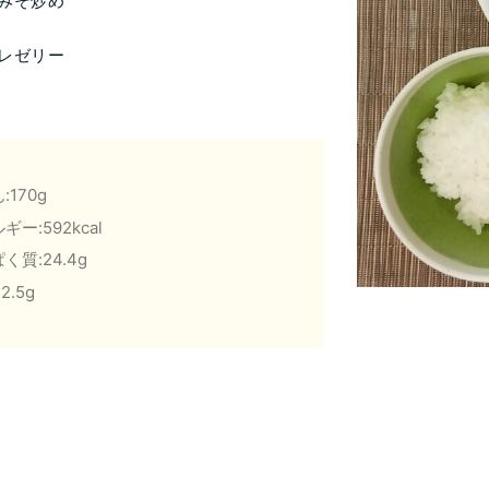
みそ炒め
レゼリー
:170g
ギー:592kcal
く質:24.4g
2.5g