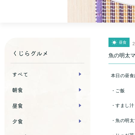
昼食
2
くじらグルメ
魚の明太
すべて
本日の昼食
朝食
・ご飯
昼食
・すまし汁
夕食
・魚の明太