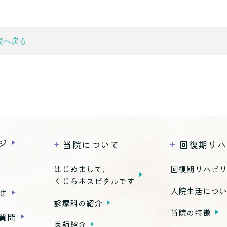
覧へ戻る
ジ
当院について
回復期リハ
はじめまして、
回復期リハビ
くじらホスピタルです
入院生活につ
せ
診療科の紹介
当院の特徴
質問
医師紹介