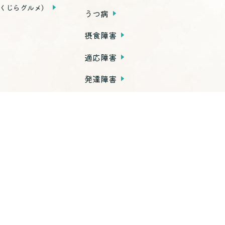
くじらグルメ）
うつ病
摂食障害
適応障害
発達障害
依存症
PTSD
子育て不安・虐待
思春期の問題
老年期の問題
高次脳機能障害