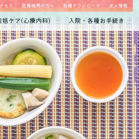
クセス
医療機関の方へ
各種ダウンロード
求人情報
包括ケア(心療内科)
入院・各種お手続き
ム
医師紹介
当院の特徴
うつ病
診断書・証明書
発達障害
病院概要
子育て不安・虐待
高次脳機能障害