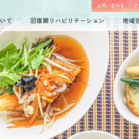
お問い合わせ
ア
いて
回復期リハビリテーション
地域
はじめまして、
回復期リハビリテーション
地域包括ケア(心療内科)のご案内
入院のご案内
診療科の紹介
入院生活について
外来予約相談フォー
各種ダウンロード
くじらホスピタルです
毎日のお食事
摂食障害
（くじらグルメ）
適応障害
医師紹介 インタビュー
院内紹介
依存症
PTSD
アクセス
思春期の問題
老年期の問題