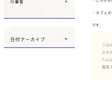
・じゃが芋
行事食
・カフェオ
です。
日付アーカイブ
ごはん
エネル
たんぱ
脂質:1