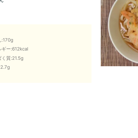
ん
:170g
ギー:612kcal
く質:21.5g
2.7g