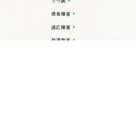
うつ病
摂食障害
適応障害
発達障害
依存症
PTSD
子育て不安・虐待
思春期の問題
老年期の問題
高次脳機能障害