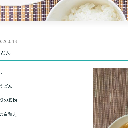
026.6.18
うどん
は、
うどん
根の煮物
の白和え