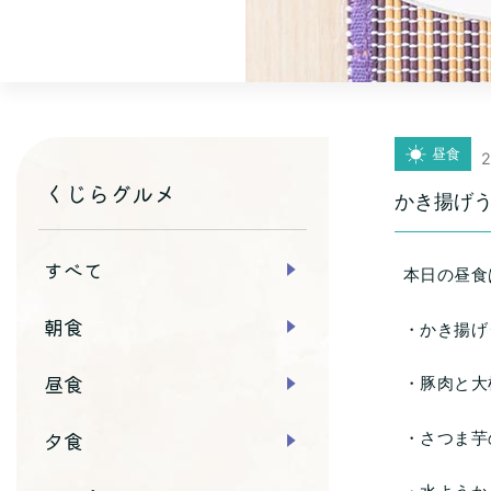
昼食
2
くじらグルメ
かき揚げ
すべて
本日の昼食
朝食
・かき揚げ
昼食
・豚肉と大
夕食
・さつま芋