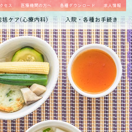
クセス
医療機関の方へ
各種ダウンロード
求人情報
包括ケア(心療内科)
入院・各種お手続き
ム
医師紹介
当院の特徴
うつ病
診断書・証明書
発達障害
病院概要
子育て不安・虐待
高次脳機能障害