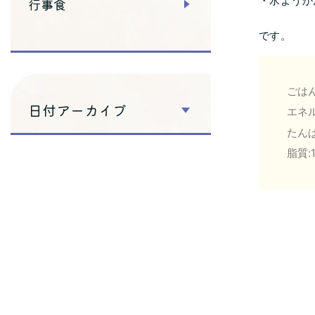
・水ようか
行事食
です。
ごはん
日付アーカイブ
エネル
たんぱ
脂質:1