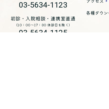
アクセス
03-5634-1123
各種ダウン
初診・入院相談・連携室直通
（10：00～17：30 休診日を除く）
03-5634-1125
お問い合わせ
医療法人 青峰会 くじらホスピタル
〒
135-0051
東京都江東区枝川三丁目8-25
（代表）
03-5634-1123
入院・各