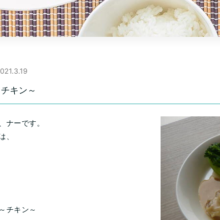
021.3.19
～チキン～
、ナーです。
は、
～チキン～