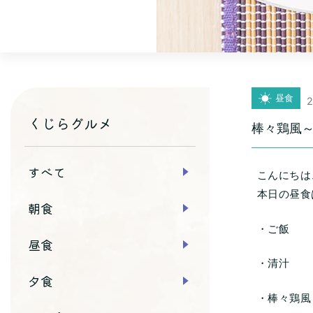
昼食
2
くじらグルメ
棒々鶏風
すべて
こんにちは
本日の昼食
朝食
・ご飯
昼食
・清汁
夕食
・棒々鶏風