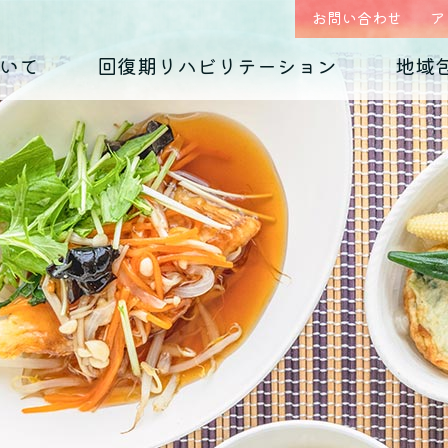
お問い合わせ
ア
いて
回復期リハビリテーション
地域
はじめまして、
回復期リハビリテーション
地域包括ケア(心療内科)のご案内
入院のご案内
診療科の紹介
入院生活について
外来予約相談フォー
各種ダウンロード
くじらホスピタルです
毎日のお食事
摂食障害
（くじらグルメ）
適応障害
医師紹介 インタビュー
院内紹介
依存症
PTSD
アクセス
思春期の問題
老年期の問題