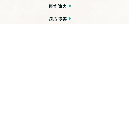
摂食障害
適応障害
発達障害
依存症
PTSD
子育て不安・虐待
思春期の問題
老年期の問題
高次脳機能障害