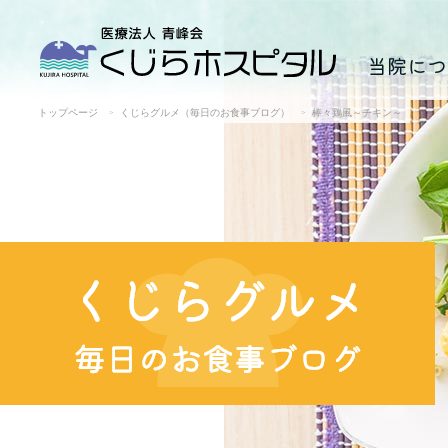
当院につ
トップページ
くじらグルメ（毎日のお食事ブログ）
棒々鶏風～チキン～