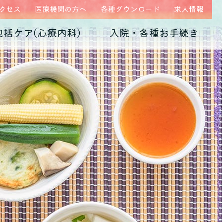
クセス
医療機関の方へ
各種ダウンロード
求人情報
包括ケア(心療内科)
入院・各種お手続き
ム
医師紹介
当院の特徴
うつ病
診断書・証明書
発達障害
病院概要
子育て不安・虐待
高次脳機能障害