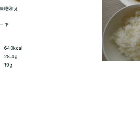
味噌和え
ーキ
640kcal
28.4g
9g