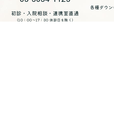
各種ダウン
初診・入院相談・連携室直通
（10：00～17：30 休診日を除く）
03-5634-1125
お問い合わせ
医療法人 青峰会 くじらホスピタル
〒
135-0051
東京都江東区枝川三丁目8-25
（代表）
03-5634-1123
入院・各
入院のご案