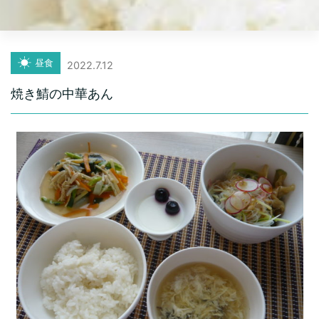
昼食
2022.7.12
焼き鯖の中華あん