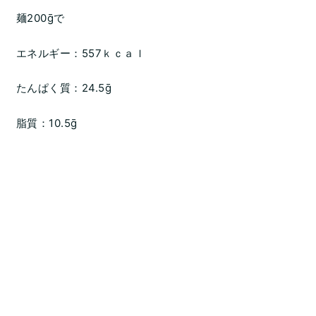
麺200ḡで
エネルギー：557ｋｃａｌ
たんぱく質：24.5ḡ
脂質：10.5ḡ