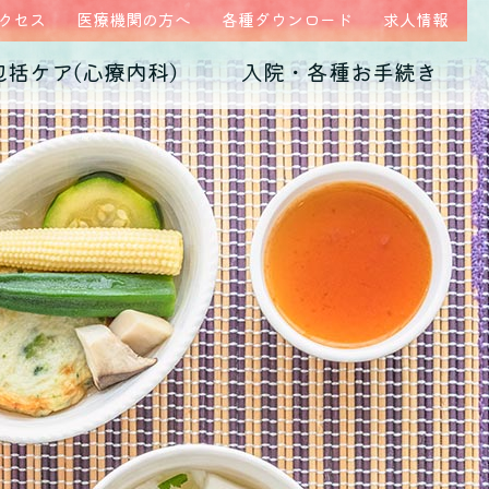
クセス
医療機関の方へ
各種ダウンロード
求人情報
包括ケア(心療内科)
入院・各種お手続き
ム
医師紹介
当院の特徴
うつ病
診断書・証明書
発達障害
病院概要
子育て不安・虐待
高次脳機能障害