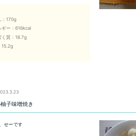
：170g
ギー：616kcal
く質：18.7g
15.2g
023.3.23
の柚子味噌焼き
、せーです