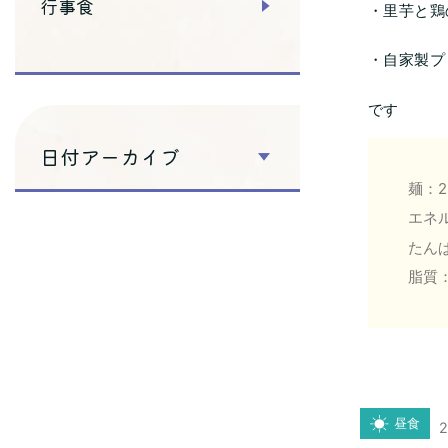
行事食
・里芋と鶏
・自家製プ
です
日付アーカイブ
麺：2
エネル
たんぱ
脂質：1
昼食
2