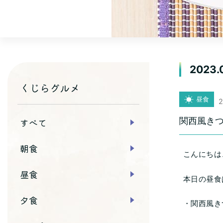
2023.
くじらグルメ
昼食
2
関西風き
すべて
朝食
こんにちは
昼食
本日の昼食
夕食
・関西風き