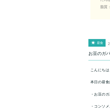
脂質：
昼食
2
お豆のガ
こんにちは
本日の昼食
・お豆のガ
・コンソメ