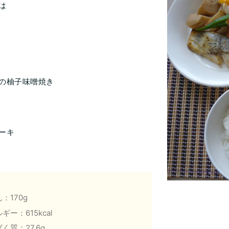
は
の柚子味噌焼き
ーキ
：170g
ギー：615kcal
く質：27.6g