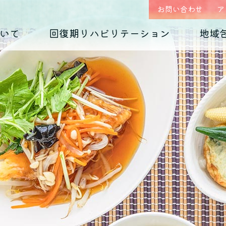
お問い合わせ
ア
いて
回復期リハビリテーション
地域
はじめまして、
回復期リハビリテーション
地域包括ケア(心療内科)のご案内
入院のご案内
診療科の紹介
入院生活について
外来予約相談フォー
各種ダウンロード
くじらホスピタルです
毎日のお食事
摂食障害
（くじらグルメ）
適応障害
医師紹介 インタビュー
院内紹介
依存症
PTSD
アクセス
思春期の問題
老年期の問題