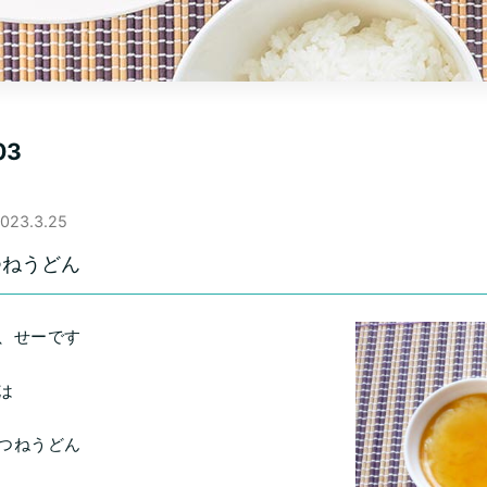
03
023.3.25
つねうどん
、せーです
は
つねうどん