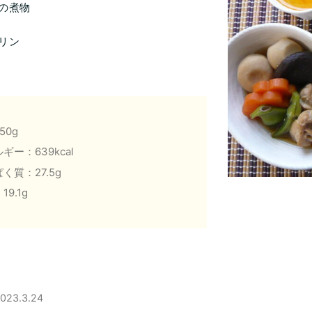
の煮物
リン
50g
ギー：639kcal
く質：27.5g
9.1g
023.3.24