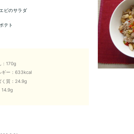
エビのサラダ
ポテト
：170g
ギー：633kcal
く質：24.9g
14.9g