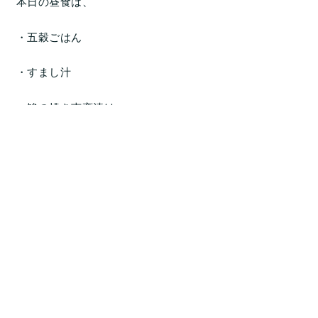
本日の昼食は、
・五穀ごはん
・すまし汁
・鯵の焼き南蛮漬け
・かぼちゃサラダ
・フルーツ
です
ごはん：170g
エネルギー：558kcal
たんぱく質：20.1g
脂質：12.9g